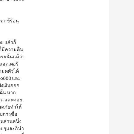
ทุกข์ร้อน
ย แล้วก็
็มีความตื่น
ระนั้นแม้ว่า
ลอตเตอรี่
มดตัวได้
otto888 และ
่งเงินออก
นั้น หาก
าด และค่อย
ลอดภัยทำให้
บการซื้อ
ินส่วนหนึ่ง
่อยๆและก็นำ