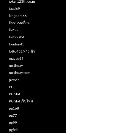
joker123th.co.in
juad69
kingdom66
lion123สล็อต
live22
live22slot
london45
lotto432 ทางเข้า
macau69
no1huay
no1huay.com
p2vvip
PG
PG Slot
PG Slot เว็บใหม่
pg168
pg77
pg99
pgfish