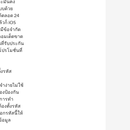
ละมั่นคง
บบด้วย
ได้ตลอด 24
ล้วก็ iOS
มีข้อจำกัด
บปลอมเด็ดขาด
ที่รับประกัน
ปรโมชั่นที่
้งรหัส
จำง่ายไม่ใช้
รองป้องกัน
ีการทำ
องตั้งรหัส
กรหัสนี้ให้
้อมูล