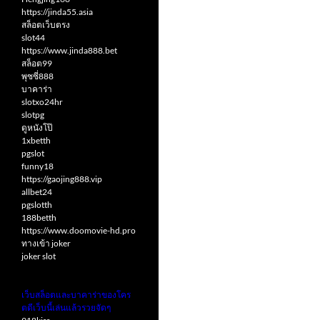
https://jinda55.asia
สล็อตเว็บตรง
slot44
https://www.jinda888.bet
สล็อต99
พุซซี่888
บาคาร่า
slotxo24hr
slotpg
ดูหนังโป๊
1xbetth
pgslot
funny18
https://gaojing888.vip
allbet24
pgslotth
188betth
https://www.doomovie-hd.pro
ทางเข้า joker
joker slot
เว็บสล็อตและบาคาร่าของโคร
ตดีเว็บนี้เล่นแล้วรวยจัดๆ